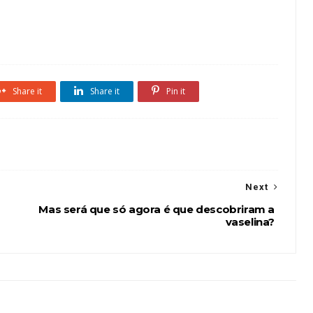
Share it
Share it
Pin it
Next
Mas será que só agora é que descobriram a
vaselina?