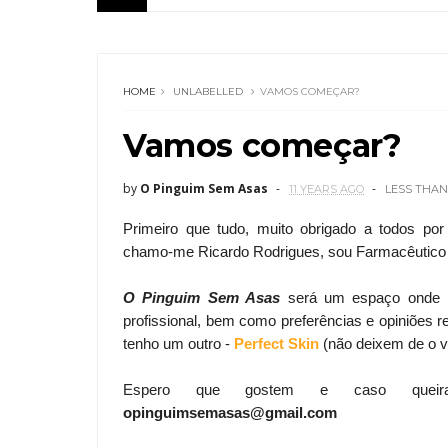
HOME
UNLABELLED
VAMOS COMEÇAR?
Vamos começar?
by
O Pinguim Sem Asas
11 YEARS AGO
LESS THAN
Primeiro que tudo, muito obrigado a todos po
chamo-me Ricardo Rodrigues, sou Farmacêutico 
O Pinguim Sem Asas
será um espaço onde ir
profissional, bem como preferências e opiniões r
tenho um outro -
Perfect Skin
(não deixem de o vi
Espero que gostem e caso queiram
opinguimsemasas@gmail.com