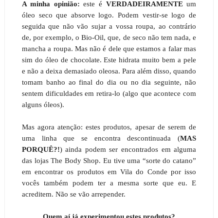
A minha opinião:
este é
VERDADEIRAMENTE
um
óleo seco que absorve logo. Podem vestir-se logo de
seguida que não vão sujar a vossa roupa, ao contrário
de, por exemplo, o Bio-Oil, que, de seco não tem nada, e
mancha a roupa. Mas não é dele que estamos a falar mas
sim do óleo de chocolate. Este hidrata muito bem a pele
e não a deixa demasiado oleosa. Para além disso, quando
tomam banho ao final do dia ou no dia seguinte, não
sentem dificuldades em retira-lo (algo que acontece com
alguns óleos).
Mas agora atenção: estes produtos, apesar de serem de
uma linha que se encontra descontinuada (
MAS
PORQUÊ?!
) ainda podem ser encontrados em alguma
das lojas The Body Shop. Eu tive uma “sorte do catano”
em encontrar os produtos em Vila do Conde por isso
vocês também podem ter a mesma sorte que eu. E
acreditem. Não se vão arrepender.
Quem aí já experimentou estes produtos?