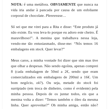
NOTA:
é uma metáfora.
OBVIAMENTE
que nunca na
vida iria andar à pancada por causa de um esfoliante
corporal de chocolate.
Pleeeeease…
Só sei que me virei para a Rita e disse: “Este produto já
não existe. Eu vou leva-lo porque eu adoro este cheiro. É
maravilhoso!”. A menina que trabalhava nessa loja,
vendo-me tão entusiasmado, disse-me: “Nós temos 16
embalagens em
stock
. Quer levar?”
Meus caros, a minha vontade foi dizer que sim mas tive
que olhar a despesas. Não sendo egoísta, apenas comprei
8 (cada embalagem de 50ml a 2€, sendo que eram
comercializados em embalagens de 200ml a 16€. Um
bom negócio,
ok
?). Ou seja, metade do
stock
foi
surripiado (em troca de dinheiro, como é evidente) pela
minha pessoa. Depois de os juntar todos, eis que a
menina volta a dizer: “Temos também o óleo da mesma
linha. Quer aproveitar?” Oh minha amiga, então não?