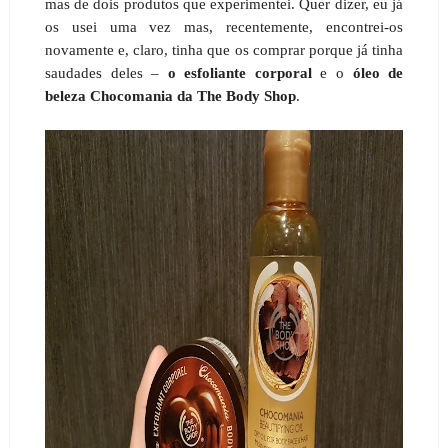
mas de dois produtos que experimentei. Quer dizer, eu já
os usei uma vez mas, recentemente, encontrei-os
novamente e, claro, tinha que os comprar porque já tinha
saudades deles –
o esfoliante corporal
e o
óleo de
beleza Chocomania da The Body Shop
.