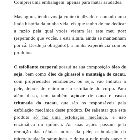
Comprei uma embalagem, apenas para matar saudades.
Mas agora, tendo-vos já contextualizado e contado uma
linda história da minha vida, eis que tenho de me dedicar
à razão pela qual vocês vieram ler este meu
post
(esperando que vocês, a esta altura, ainda se mantenham
por cá. Desde já obrigado!): a minha experiência com os
produtos.
O
esfoliante corporal
possui na sua composição
óleo de
soja
, bem como
óleo de girassol
e
manteiga de cacau
,
com propriedades emolientes, ou seja, vão hidratar a
pele, depois de retirarmos o esfoliante do corpo. Para
além disso, tem também
açúcar de cana
e
casca
triturada do cacau
, que são os responsáveis pela
esfoliação mecânica deste produto. De salientar que este
produto
só faz uma esfoliação mecânica
, e não
enzimática ou química. As suas ações passam pela
remoção das células mortas da pele; estimulação da
microcirculação sanguínea, e deixa a pele mais suave e