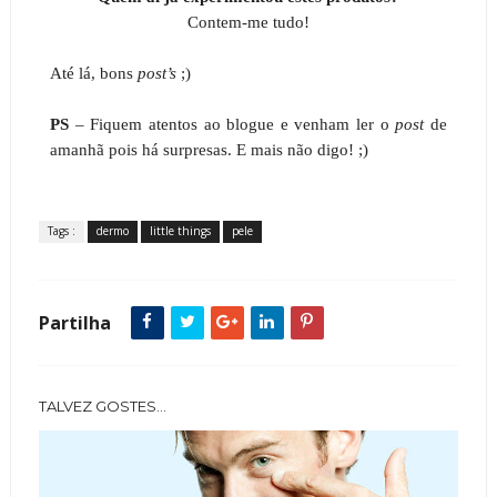
Contem-me tudo!
Até lá, bons
post’s
;)
PS
– Fiquem atentos ao blogue e venham ler o
post
de
amanhã pois há surpresas. E mais não digo! ;)
Tags :
dermo
little things
pele
Partilha
TALVEZ GOSTES...