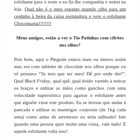
esfoliante para o rosto e eu fiz-lhe companhia e entrei na
loja.
Qual não é o meu espanto quando olho para um
cestinho à beira da caixa registadora e vejo o esfoliante
Chocomania!!!!!!!!
Meus amigos, estão a ver o Tio Patinhas com cifrões
nos olhos?
Pois bem, aqui o Pinguim estava mais ou menos assim
mas era com tabletes de chocolate nos olhos porque eu
só pensava “Tu tens que ser meu! Dê por onde der!”.
Qual
Black Friday
, qual quê, qual doido varrido a esticar
os braços e utilizar as mãos como ganchos com uma
velocidade supersónica para agarrar o esfoliante antes
que alguém visse este produto. Eu se tivesse que andar à
pancada e utilizar as manteigas corporais (de 1kg cada
uma) como arma de arremesso eu teria utilizado! Isto
quando uma pessoa quer muito uma coisa, vale tudo! E
aquele esfoliante valia isso!