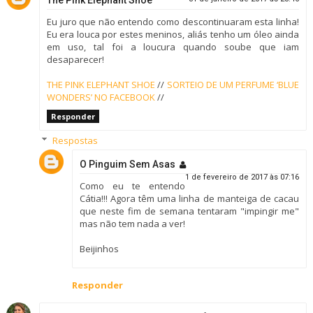
Eu juro que não entendo como descontinuaram esta linha!
Eu era louca por estes meninos, aliás tenho um óleo ainda
em uso, tal foi a loucura quando soube que iam
desaparecer!
THE PINK ELEPHANT SHOE
//
SORTEIO DE UM PERFUME ‘BLUE
WONDERS’ NO FACEBOOK
//
Responder
Respostas
O Pinguim Sem Asas
1 de fevereiro de 2017 às 07:16
Como eu te entendo
Cátia!!! Agora têm uma linha de manteiga de cacau
que neste fim de semana tentaram "impingir me"
mas não tem nada a ver!
Beijinhos
Responder