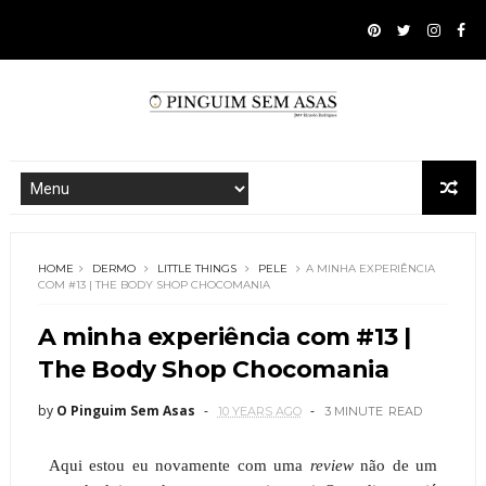
HOME
DERMO
LITTLE THINGS
PELE
A MINHA EXPERIÊNCIA
COM #13 | THE BODY SHOP CHOCOMANIA
A minha experiência com #13 |
The Body Shop Chocomania
by
O Pinguim Sem Asas
10 YEARS AGO
3 MINUTE
READ
Aqui estou eu novamente com uma
review
não de um