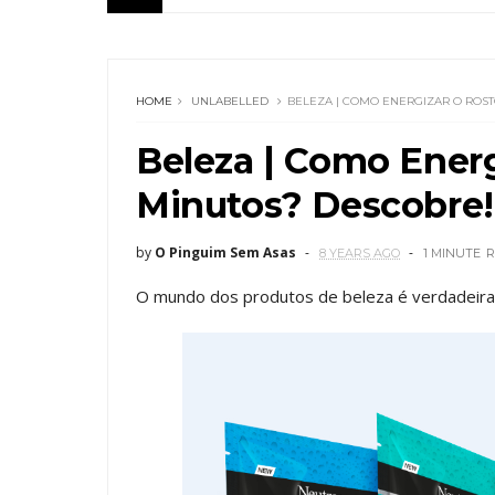
HOME
UNLABELLED
BELEZA | COMO ENERGIZAR O ROS
Beleza | Como Ener
Minutos? Descobre!
by
O Pinguim Sem Asas
8 YEARS AGO
1 MINUTE
R
O mundo dos produtos de beleza é verdadeiram