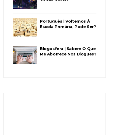
Português | Voltemos À
Escola Primária, Pode Ser?
Blogosfera | Sabem O Que
Me Aborrece Nos Blogues?