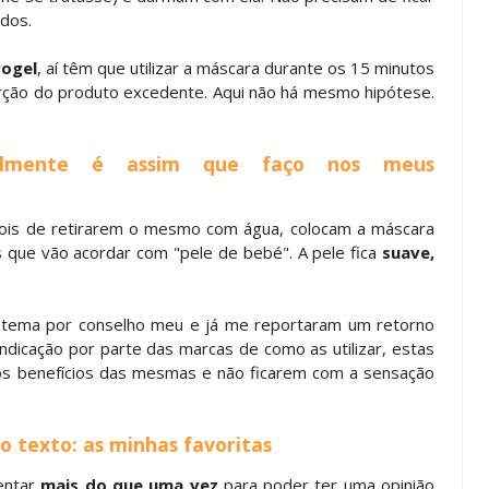
ados.
rogel
, aí têm que utilizar a máscara durante os 15 minutos
ção do produto excedente. Aqui não há mesmo hipótese.
almente é assim que faço nos meus
ois de retirarem o mesmo com água, colocam a máscara
 que vão acordar com "pele de bebé". A pele fica
suave,
stema por conselho meu e já me reportaram um retorno
indicação por parte das marcas de como as utilizar, estas
os benefícios das mesmas e não ficarem com a sensação
 texto: as minhas favoritas
entar
mais do que uma vez
para poder ter uma opinião