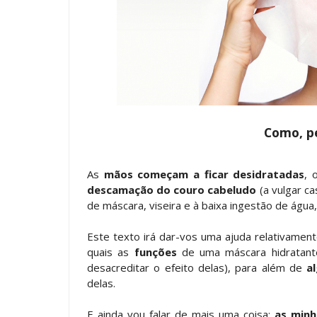
Como, p
As
mãos começam a ficar desidratadas
, 
descamação do couro cabeludo
(a vulgar ca
de máscara, viseira e à baixa ingestão de água,
Este texto irá dar-vos uma ajuda relativamen
quais as
funções
de uma máscara hidratant
desacreditar o efeito delas), para além de
a
delas.
E ainda vou falar de mais uma coisa:
as minh