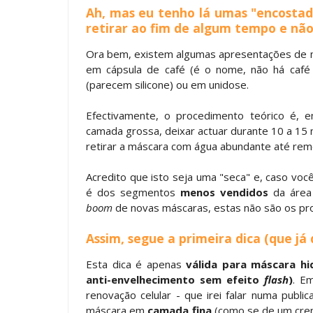
Ah, mas eu tenho lá umas "encostad
retirar ao fim de algum tempo e não 
Ora bem, existem algumas apresentações de m
em cápsula de café (é o nome, não há café
(parecem silicone) ou em unidose.
Efectivamente, o procedimento teórico é, 
camada grossa, deixar actuar durante 10 a 15
retirar a máscara com água abundante até re
Acredito que isto seja uma "seca" e, caso vo
é dos segmentos
menos vendidos
da área 
boom
de novas máscaras, estas não são os pr
Assim, segue a primeira dica (que já
Esta dica é apenas
válida para máscara hi
anti-envelhecimento sem efeito
flash
)
. E
renovação celular - que irei falar numa publ
máscara em
camada fina
(como se de um crem