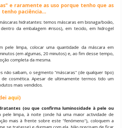
as" e raramente as uso porque tenho que as
tenho paciência...
áscaras hidratantes: temos máscaras em bisnaga/boião,
 dentro da embalagem #risos), em tecido, em hidrogel
em pele limpa, colocar uma quantidade da máscara em
 minutos (em algumas, 20 minutos) e, ao fim desse tempo,
moção completa da mesma.
cês não saibam, o segmento "máscaras" (de qualquer tipo)
de cosmética. Apesar de ultimamente termos tido um
odutos mais vendidos.
 dei
aqui
)
dratantes (ou que confirma luminosidade à pele ou
m pele limpa, à noite (onde há uma maior actividade de
icação mais à frente sobre este "fenómeno"), coloquem a
e se tratasse) e durmam com ela. Não precisam de ficar