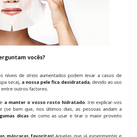
erguntam vocês?
os níveis de
stress
aumentados podem levar a casos de
spa seca),
a nossa pele fica desidratada
, devido ao uso
 entre outros factores.
te
a manter o vosso rosto hidratado
. Irei explicar-vos
e (se bem que, nos últimos dias, as pessoas andam a
lgumas dicas
de como as usar e tirar o maior proveito
as máscaras favoritas!
Aquelas que já experimentei e