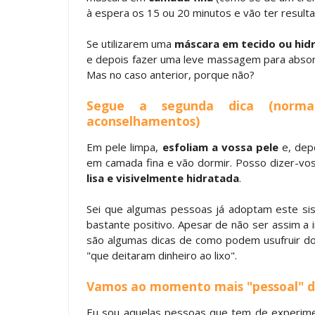
à espera os 15 ou 20 minutos e vão ter result
Se utilizarem uma
máscara em tecido ou hid
e depois fazer uma leve massagem para absor
Mas no caso anterior, porque não?
Segue a segunda dica (norm
aconselhamentos)
Em pele limpa,
esfoliam a vossa pele
e, dep
em camada fina e vão dormir. Posso dizer-vos
lisa e visivelmente hidratada
.
Sei que algumas pessoas já adoptam este si
bastante positivo. Apesar de não ser assim a 
são algumas dicas de como podem usufruir d
"que deitaram dinheiro ao lixo".
Vamos ao momento mais "pessoal" do
Eu sou aquelas pessoas que tem de experim