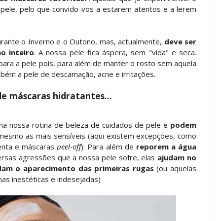
 pele, pelo que convido-vos a estarem atentos e a lerem
urante o Inverno e o Outono, mas, actualmente,
deve ser
o inteiro
. A nossa pele fica áspera, sem "vida" e seca.
para a pele pois, para além de manter o rosto sem aquela
bém a pele de descamação, acne e irritações.
de máscaras hidratantes...
na nossa rotina de beleza de cuidados de pele e
podem
 mesmo as mais sensíveis (aqui existem excepções, como
zenta e máscaras
peel-off
). Para além de
reporem a água
ersas agressões que a nossa pele sofre, elas
ajudam no
dam o aparecimento das primeiras rugas
(ou aquelas
mas inestéticas e indesejadas)