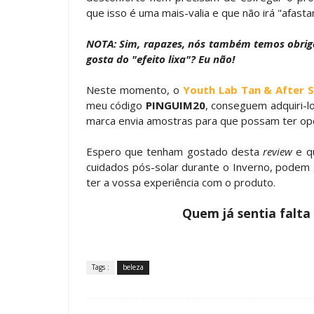
que isso é uma mais-valia e que não irá "afas
NOTA: Sim, rapazes, nós também temos obriga
gosta do "efeito lixa"? Eu não!
Neste momento, o
Youth Lab Tan & After 
meu código
PINGUIM20
, conseguem adquiri-l
marca envia amostras para que possam ter op
Espero que tenham gostado desta
review
e qu
cuidados pós-solar durante o Inverno, podem
ter a vossa experiência com o produto.
Quem já sentia falta
Tags :
beleza