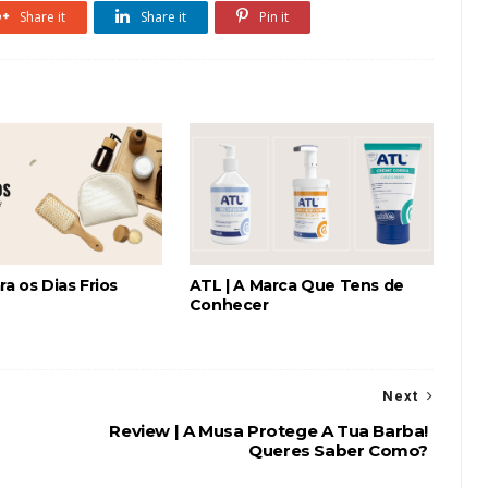
Share it
Share it
Pin it
ra os Dias Frios
ATL | A Marca Que Tens de
Conhecer
Next
Review | A Musa Protege A Tua Barba!
Queres Saber Como?