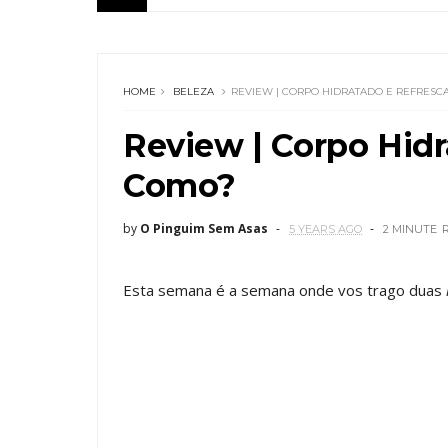
HOME
BELEZA
REVIEW | CORPO HIDRATADO E REFRES
Review | Corpo Hid
Como?
by
O Pinguim Sem Asas
5 YEARS AGO
2 MINUTE
Esta semana é a semana onde vos trago duas