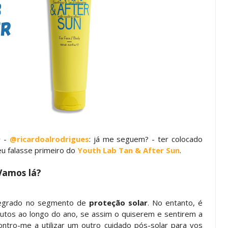
m
-
@ricardoalrodrigues
: já me seguem? - ter colocado
eu falasse primeiro do
Youth Lab Tan & After Sun
.
Vamos lá?
ntegrado no segmento de
proteção solar
. No entanto, é
odutos ao longo do ano, se assim o quiserem e sentirem a
ntro-me a utilizar um outro cuidado pós-solar para vos