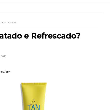
CADO? COMO?
ratado e Refrescado?
READ
review
.