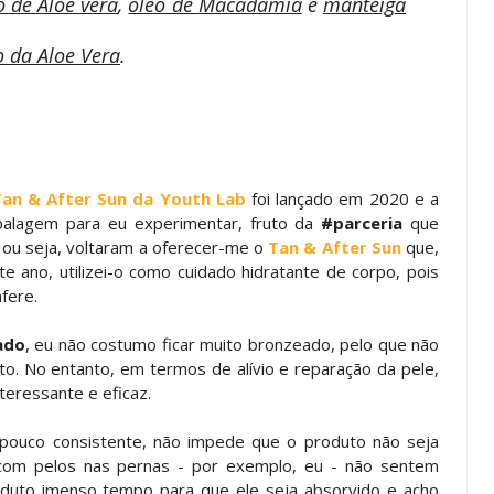
 de Aloe vera
,
óleo de Macadâmia
e
manteiga
 da Aloe Vera
.
an & After Sun da Youth Lab
foi lançado em 2020 e a
lagem para eu experimentar, fruto da
#parceria
que
, ou seja, voltaram a oferecer-me o
Tan & After Sun
que,
te ano, utilizei-o como cuidado hidratante de corpo, pois
fere.
ado
, eu não costumo ficar muito bronzeado, pelo que não
to. No entanto, em termos de alívio e reparação da pele,
eressante e eficaz.
pouco consistente, não impede que o produto não seja
om pelos nas pernas - por exemplo, eu - não sentem
duto imenso tempo para que ele seja absorvido e acho