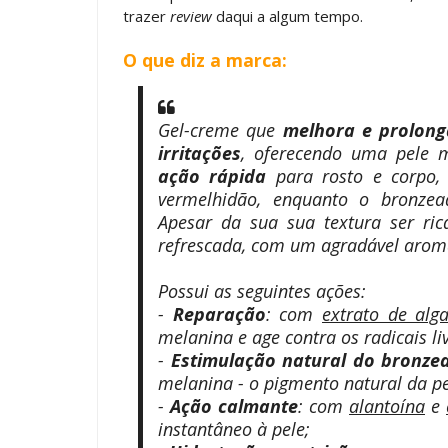
trazer
review
daqui a algum tempo.
O que diz a marca:
Gel-creme que
melhora e prolong
irritações
, oferecendo uma pele m
ação rápida
para rosto e corpo, 
vermelhidão, enquanto o bronzea
Apesar da sua sua textura ser ri
refrescada, com um agradável aroma 
Possui as seguintes ações:
-
Reparação
: com
extrato de alg
melanina e age contra os radicais l
-
Estimulação natural do bronze
melanina - o pigmento natural da pe
-
Ação calmante
: com
alantoína
e
instantâneo à pele;