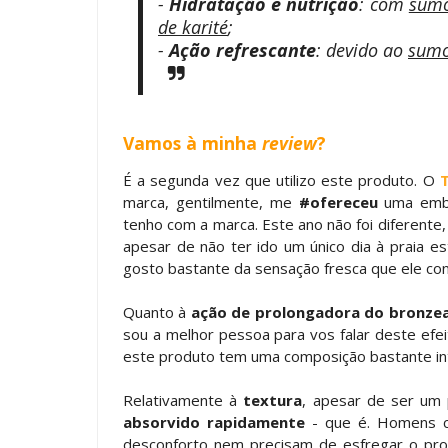
-
Hidratação e nutrição
: com
sumo
de karité
;
-
Ação refrescante
: devido ao
sumo
Vamos à minha
review
?
É a segunda vez que utilizo este produto. O
T
marca, gentilmente, me
#ofereceu
uma emba
tenho com a marca. Este ano não foi diferente
apesar de não ter ido um único dia à praia es
gosto bastante da sensação fresca que ele con
Quanto à
ação de prolongadora do bronze
sou a melhor pessoa para vos falar deste efei
este produto tem uma composição bastante int
Relativamente à
textura
, apesar de ser um 
absorvido rapidamente
- que é. Homens c
desconforto nem precisam de esfregar o pro