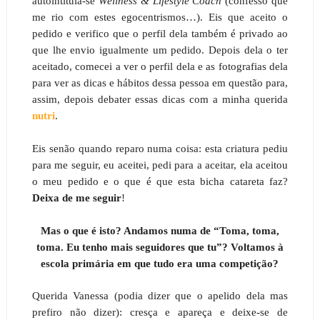
autointitula-se
Wellness & Lifestyle Coach
(confesso que
me rio com estes egocentrismos…). Eis que aceito o
pedido e verifico que o perfil dela também é privado ao
que lhe envio igualmente um pedido. Depois dela o ter
aceitado, comecei a ver o perfil dela e as fotografias dela
para ver as dicas e hábitos dessa pessoa em questão para,
assim, depois debater essas dicas com a minha querida
nutri
.
Eis senão quando reparo numa coisa: esta criatura pediu
para me seguir, eu aceitei, pedi para a aceitar, ela aceitou
o meu pedido e o que é que esta bicha catareta faz?
Deixa de me seguir
!
Mas o que é isto? Andamos numa de “Toma, toma,
toma. Eu tenho mais seguidores que tu”? Voltamos à
escola primária em que tudo era uma competição?
Querida Vanessa (podia dizer que o apelido dela mas
prefiro não dizer): cresça e apareça e deixe-se de