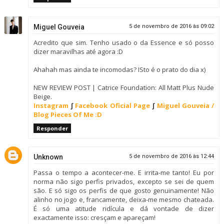
Miguel Gouveia
5 de novembro de 2016 às 09:02
Acredito que sim. Tenho usado o da Essence e só posso
dizer maravilhas até agora :D
Ahahah mas ainda te incomodas? ISto é o prato do dia x)
NEW REVIEW POST | Catrice Foundation: All Matt Plus Nude
Beige.
Instagram
∫
Facebook Oficial Page
∫
Miguel Gouveia /
Blog Pieces Of Me :D
Responder
Unknown
5 de novembro de 2016 às 12:44
Passa o tempo a acontecer-me. E irrita-me tanto! Eu por
norma não sigo perfis privados, excepto se sei de quem
são. E só sigo os perfis de que gosto genuinamente! Não
alinho no jogo e, francamente, deixa-me mesmo chateada.
É só uma atitude ridícula e dá vontade de dizer
exactamente isso: cresçam e apareçam!