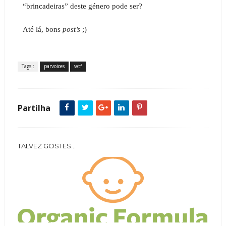
“brincadeiras” deste género pode ser?
Até lá, bons
post’s
;)
Tags :
parvoices
wtf
Partilha
TALVEZ GOSTES...