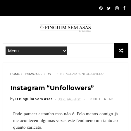
HOME
PARVOICES
WTF
INSTAGRAM “UNFOLLOWERS”
Instagram “Unfollowers”
by
O Pinguim Sem Asas
10 YEARS AGO
1 MINUTE
READ
Pode parecer estranho mas não é. Pelo menos comigo já
me aconteceu algumas vezes este fenómeno um tanto ao
quanto caricato.